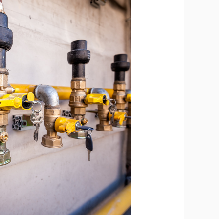
غاز
مركزي
بالرياض